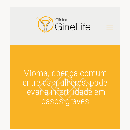
Mioma, doença comum
entre as mulheres, pode
levar a infertilidade em
casos graves