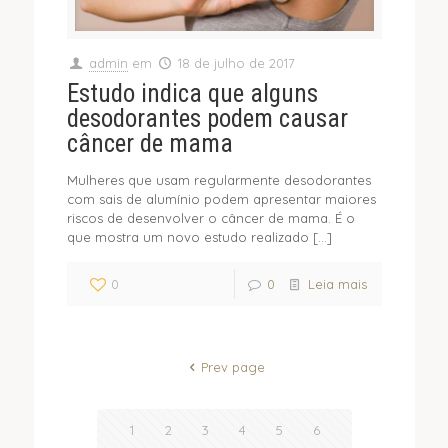
admin
em
18 de julho de 2017
Estudo indica que alguns
desodorantes podem causar
câncer de mama
Mulheres que usam regularmente desodorantes
com sais de alumínio podem apresentar maiores
riscos de desenvolver o câncer de mama. É o
que mostra um novo estudo realizado
[…]
0
0
Leia mais
Prev page
1
2
3
4
5
6