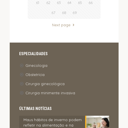
61
62
63
64
65
66
67
68
69
Next page
ESPECIALIDADES
Ginecologia
Obstetrícia
Cirurgia ginecológica
Cirurgia minimente invasiva
ÚLTIMAS NOTÍCIAS
Maus hábitos de inverno podem
refletir na alimentação e na